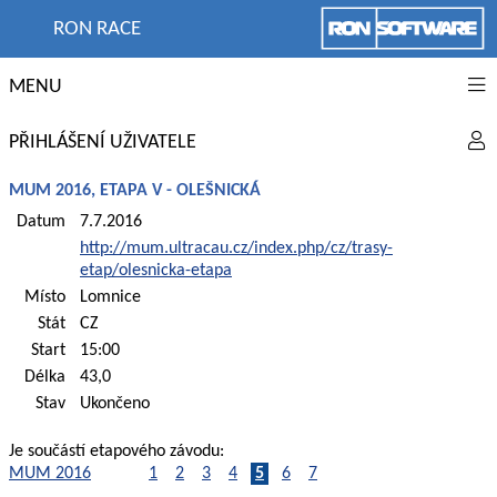
RON RACE
MENU
PŘIHLÁŠENÍ UŽIVATELE
MUM 2016, ETAPA V - OLEŠNICKÁ
Datum
7.7.2016
http://mum.ultracau.cz/index.php/cz/trasy-
etap/olesnicka-etapa
Místo
Lomnice
Stát
CZ
Start
15:00
Délka
43,0
Stav
Ukončeno
Je součástí etapového závodu:
MUM 2016
1
2
3
4
5
6
7