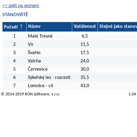
<< zpět na seznam
STANOVIŠTĚ
Název
Vzdálenost
Stejné jako stanov
Pořadí
1
Malé Tresné
6,5
2
Vír
11,5
3
Švařec
17,5
4
Valcha
24,0
5
Černovice
30,0
6
Sýkořský les - rozcestí
35,5
7
Lomnice - cíl
43,0
© 2014-2019
RON Software
, s.r.o.
1.04