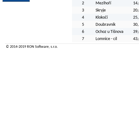
2
Mezihoří
14,
3
Skryje
20,
4
Klokočí
25,
5
Doubravník
30,
6
Ochoz u Tišnova
39,
7
Lomnice - cíl
43,
© 2014-2019
RON Software
, s.r.o.