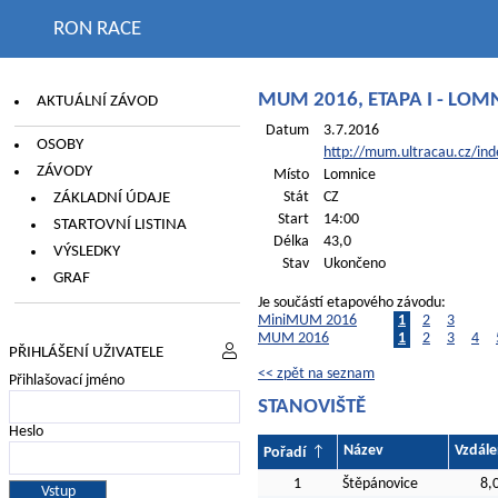
RON RACE
MUM 2016, ETAPA I - LOM
AKTUÁLNÍ ZÁVOD
Datum
3.7.2016
OSOBY
http://mum.ultracau.cz/ind
ZÁVODY
Místo
Lomnice
ZÁKLADNÍ ÚDAJE
Stát
CZ
Start
14:00
STARTOVNÍ LISTINA
Délka
43,0
VÝSLEDKY
Stav
Ukončeno
GRAF
Je součástí etapového závodu:
MiniMUM 2016
1
2
3
MUM 2016
1
2
3
4
PŘIHLÁŠENÍ UŽIVATELE
<< zpět na seznam
Přihlašovací jméno
STANOVIŠTĚ
Heslo
Název
Vzdále
Pořadí
1
Štěpánovice
8,