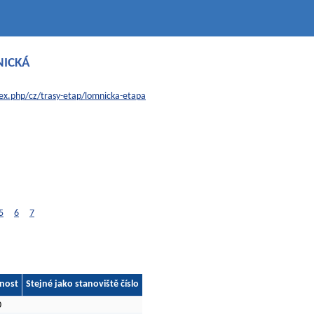
NICKÁ
ex.php/cz/trasy-etap/lomnicka-etapa
5
6
7
nost
Stejné jako stanoviště číslo
0