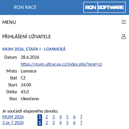
RON RACE
MENU
PŘIHLÁŠENÍ UŽIVATELE
MUM 2026, ETAPA I - LOMNICKÁ
Datum
28.6.2026
https://mum.ultracau.cz/index.php?lang=cz
Místo
Lomnice
Stát
CZ
Start
14:00
Délka
43,0
Stav
Ukončeno
Je součástí etapového závodu:
MUM 2026
1
2
3
4
5
6
7
3 ze 7 2026
1
2
3
4
5
6
7