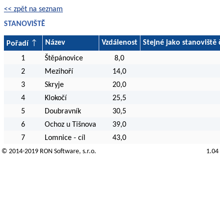
<< zpět na seznam
STANOVIŠTĚ
Název
Vzdálenost
Stejné jako stanoviště 
Pořadí
1
Štěpánovice
8,0
2
Mezihoří
14,0
3
Skryje
20,0
4
Klokočí
25,5
5
Doubravník
30,5
6
Ochoz u Tišnova
39,0
7
Lomnice - cíl
43,0
© 2014-2019
RON Software
, s.r.o.
1.04