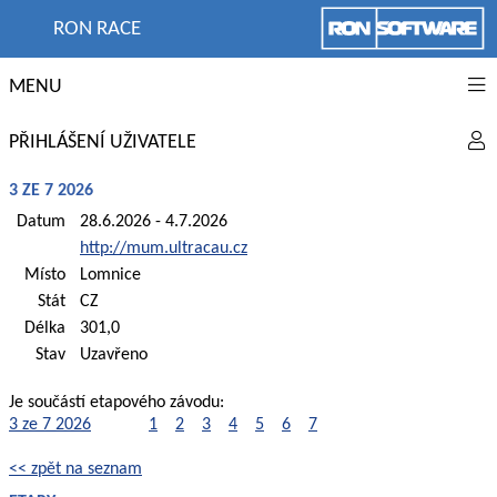
RON RACE
MENU
PŘIHLÁŠENÍ UŽIVATELE
3 ZE 7 2026
Datum
28.6.2026 - 4.7.2026
http://mum.ultracau.cz
Místo
Lomnice
Stát
CZ
Délka
301,0
Stav
Uzavřeno
Je součástí etapového závodu:
3 ze 7 2026
1
2
3
4
5
6
7
<< zpět na seznam