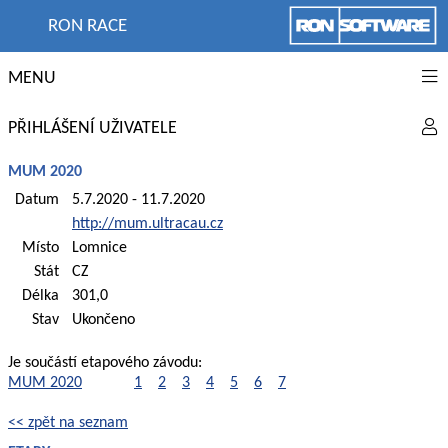
RON RACE
MENU
PŘIHLÁŠENÍ UŽIVATELE
MUM 2020
Datum
5.7.2020 - 11.7.2020
http://mum.ultracau.cz
Místo
Lomnice
Stát
CZ
Délka
301,0
Stav
Ukončeno
Je součástí etapového závodu:
MUM 2020
1
2
3
4
5
6
7
<< zpět na seznam