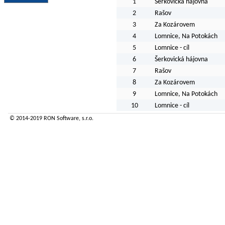
1
Šerkovická hájovna
2
Rašov
3
Za Kozárovem
4
Lomnice, Na Potokách
5
Lomnice - cíl
6
Šerkovická hájovna
7
Rašov
8
Za Kozárovem
9
Lomnice, Na Potokách
10
Lomnice - cíl
© 2014-2019
RON Software
, s.r.o.