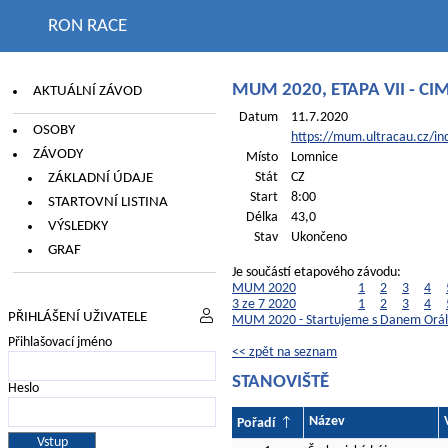
RON RACE
MUM 2020, ETAPA VII - 
AKTUÁLNÍ ZÁVOD
Datum
11.7.2020
OSOBY
https://mum.ultracau.cz/in
ZÁVODY
Místo
Lomnice
ZÁKLADNÍ ÚDAJE
Stát
CZ
Start
8:00
STARTOVNÍ LISTINA
Délka
43,0
VÝSLEDKY
Stav
Ukončeno
GRAF
Je součástí etapového závodu:
MUM 2020
1
2
3
4
3 ze 7 2020
1
2
3
4
PŘIHLÁŠENÍ UŽIVATELE
MUM 2020 - Startujeme s Danem Orá
Přihlašovací jméno
<< zpět na seznam
STANOVIŠTĚ
Heslo
Název
Pořadí