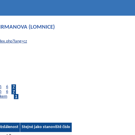
CIMRMANOVA (LOMNICE)
dex.php?lang=cz
5
6
7
5
6
7
lkem
1
Vzdálenost
Stejné jako stanoviště číslo