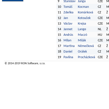
9
Stanislav
Junga
CZE
10
Tomáš
Kocman
CZ
11
Zdeňka
Komárková
CZ
Ž
12
Jan
Kotouček
CZE
13
Václav
Krejsa
CZE
14
Jannet
Lange
NL
Ž
15
András
Maczó
HU
16
Milan
Mišák
CZE
17
Martina
Němečková
CZ
Ž
18
Daniel
Orálek
CZ
19
Pavlína
Procházková
CZE
Ž
© 2014-2019
RON Software
, s.r.o.