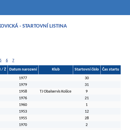
KOVICKÁ - STARTOVNÍ LISTINA
5
6
7
 / Ž
Datum narození
Klub
Startovní číslo
Čas startu
1977
30
1979
31
M
1958
TJ Obalservis Košice
9
M
1976
21
M
1960
1
M
1953
12
M
1955
28
M
1970
2