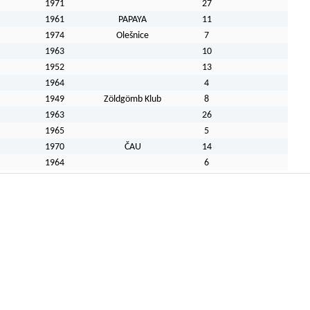
M
1971
27
M
1961
PAPAYA
11
1974
Olešnice
7
M
1963
10
M
1952
13
1964
4
M
1949
Zöldgömb Klub
8
M
1963
26
1965
5
M
1970
ČAU
14
1964
6