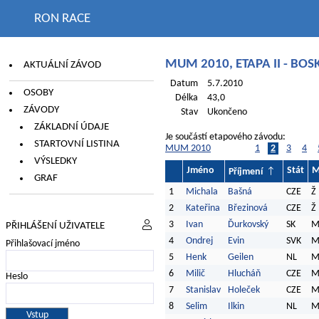
RON RACE
MUM 2010, ETAPA II - BOS
AKTUÁLNÍ ZÁVOD
Datum
5.7.2010
OSOBY
Délka
43,0
ZÁVODY
Stav
Ukončeno
ZÁKLADNÍ ÚDAJE
Je součástí etapového závodu:
STARTOVNÍ LISTINA
MUM 2010
1
2
3
4
VÝSLEDKY
Jméno
Stát
M
Příjmení
GRAF
1
Michala
Bašná
CZE
Ž
2
Kateřina
Březinová
CZE
Ž
3
Ivan
Ďurkovský
SK
PŘIHLÁŠENÍ UŽIVATELE
4
Ondrej
Evin
SVK
Přihlašovací jméno
5
Henk
Geilen
NL
6
Milič
Hlucháň
CZE
Heslo
7
Stanislav
Holeček
CZE
8
Selim
Ilkin
NL