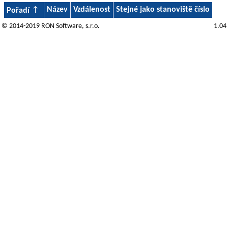
Název
Vzdálenost
Stejné jako stanoviště číslo
Pořadí
© 2014-2019
RON Software
, s.r.o.
1.04