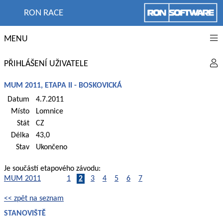
RON RACE
MENU
PŘIHLÁŠENÍ UŽIVATELE
MUM 2011, ETAPA II - BOSKOVICKÁ
Datum
4.7.2011
Místo
Lomnice
Stát
CZ
Délka
43,0
Stav
Ukončeno
Je součástí etapového závodu:
MUM 2011
1
2
3
4
5
6
7
<< zpět na seznam
STANOVIŠTĚ