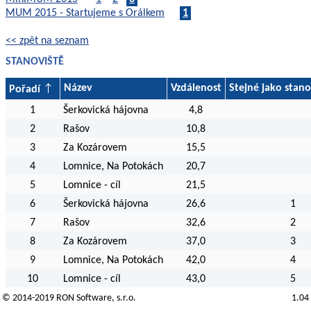
MUM 2015 - Startujeme s Orálkem
1
<< zpět na seznam
STANOVIŠTĚ
Název
Vzdálenost
Stejné jako stano
Pořadí
1
Šerkovická hájovna
4,8
2
Rašov
10,8
3
Za Kozárovem
15,5
4
Lomnice, Na Potokách
20,7
5
Lomnice - cíl
21,5
6
Šerkovická hájovna
26,6
1
7
Rašov
32,6
2
8
Za Kozárovem
37,0
3
9
Lomnice, Na Potokách
42,0
4
10
Lomnice - cíl
43,0
5
© 2014-2019
RON Software
, s.r.o.
1.04