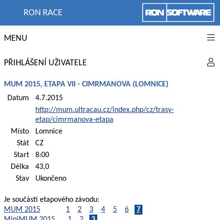
RON RACE
MENU
PŘIHLÁŠENÍ UŽIVATELE
MUM 2015, ETAPA VII - CIMRMANOVA (LOMNICE)
Datum
4.7.2015
http://mum.ultracau.cz/index.php/cz/trasy-
etap/cimrmanova-etapa
Místo
Lomnice
Stát
CZ
Start
8:00
Délka
43,0
Stav
Ukončeno
Je součástí etapového závodu:
MUM 2015
1
2
3
4
5
6
7
MiniMUM 2015
1
2
3