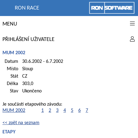
RON RACE
MENU
PŘIHLÁŠENÍ UŽIVATELE
MUM 2002
Datum
30.6.2002 - 6.7.2002
Místo
Sloup
Stát
CZ
Délka
303,0
Stav
Ukončeno
Je součástí etapového závodu:
MUM 2002
1
2
3
4
5
6
7
<< zpět na seznam
ETAPY