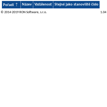
Název
Vzdálenost
Stejné jako stanoviště číslo
Pořadí
© 2014-2019
RON Software
, s.r.o.
1.04