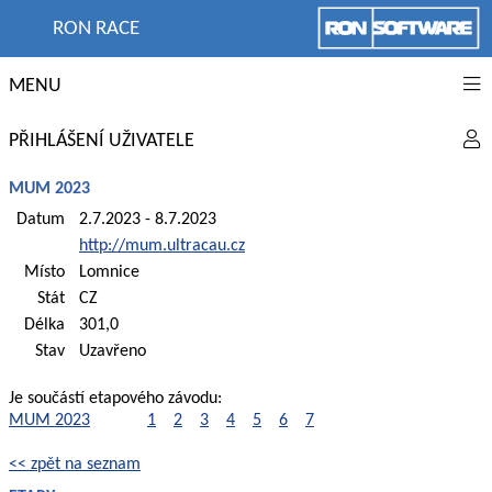
RON RACE
MENU
PŘIHLÁŠENÍ UŽIVATELE
MUM 2023
Datum
2.7.2023 - 8.7.2023
http://mum.ultracau.cz
Místo
Lomnice
Stát
CZ
Délka
301,0
Stav
Uzavřeno
Je součástí etapového závodu:
MUM 2023
1
2
3
4
5
6
7
<< zpět na seznam