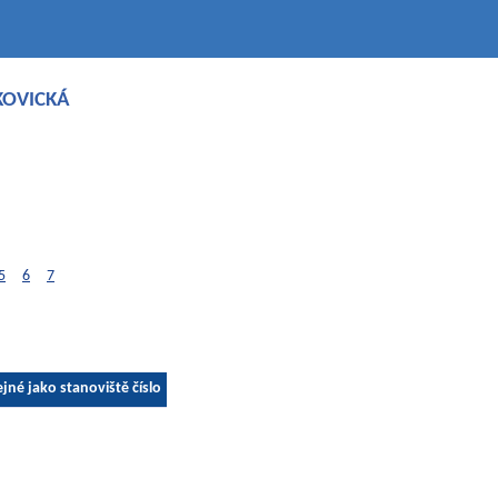
KOVICKÁ
5
6
7
ejné jako stanoviště číslo