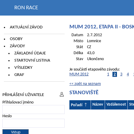
RON RACE
MUM 2012, ETAPA II - BOS
AKTUÁLNÍ ZÁVOD
Datum
2.7.2012
OSOBY
Místo
Lomnice
ZÁVODY
Stát
CZ
ZÁKLADNÍ ÚDAJE
Délka
43,0
Stav
Ukončeno
STARTOVNÍ LISTINA
VÝSLEDKY
Je součástí etapového závodu:
MUM 2012
1
2
3
4
GRAF
<< zpět na seznam
STANOVIŠTĚ
PŘIHLÁŠENÍ UŽIVATELE
Přihlašovací jméno
Název
Vzdálenost
St
Pořadí
Heslo