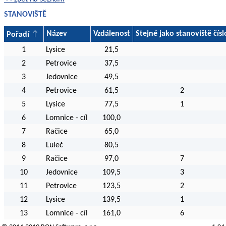
STANOVIŠTĚ
Název
Vzdálenost
Stejné jako stanoviště čísl
Pořadí
1
Lysice
21,5
2
Petrovice
37,5
3
Jedovnice
49,5
4
Petrovice
61,5
2
5
Lysice
77,5
1
6
Lomnice - cíl
100,0
7
Račice
65,0
8
Luleč
80,5
9
Račice
97,0
7
10
Jedovnice
109,5
3
11
Petrovice
123,5
2
12
Lysice
139,5
1
13
Lomnice - cíl
161,0
6