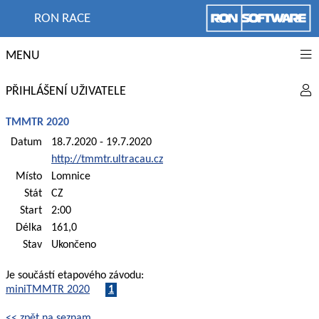
RON RACE
MENU
PŘIHLÁŠENÍ UŽIVATELE
TMMTR 2020
Datum
18.7.2020 - 19.7.2020
http://tmmtr.ultracau.cz
Místo
Lomnice
Stát
CZ
Start
2:00
Délka
161,0
Stav
Ukončeno
Je součástí etapového závodu:
miniTMMTR 2020
1
<< zpět na seznam