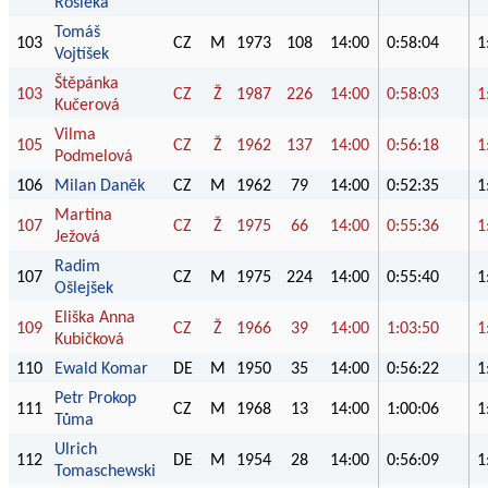
Rosieka
Tomáš
103
CZ
M
1973
108
14:00
0:58:04
1
Vojtíšek
Štěpánka
103
CZ
Ž
1987
226
14:00
0:58:03
1
Kučerová
Vilma
105
CZ
Ž
1962
137
14:00
0:56:18
1
Podmelová
106
Milan Daněk
CZ
M
1962
79
14:00
0:52:35
1
Martina
107
CZ
Ž
1975
66
14:00
0:55:36
1
Ježová
Radim
107
CZ
M
1975
224
14:00
0:55:40
1
Ošlejšek
Eliška Anna
109
CZ
Ž
1966
39
14:00
1:03:50
1
Kubičková
110
Ewald Komar
DE
M
1950
35
14:00
0:56:22
1
Petr Prokop
111
CZ
M
1968
13
14:00
1:00:06
1
Tůma
Ulrich
112
DE
M
1954
28
14:00
0:56:09
1
Tomaschewski