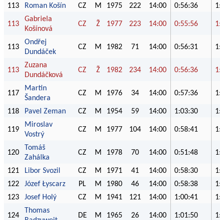
113
Roman Košín
CZ
M
1975
222
14:00
0:56:36
1
Gabriela
113
CZ
Ž
1977
223
14:00
0:55:56
1
Košínová
Ondřej
113
CZ
M
1982
71
14:00
0:56:31
1
Dundáček
Zuzana
113
CZ
Ž
1982
234
14:00
0:56:36
1
Dundáčková
Martin
117
CZ
M
1976
34
14:00
0:57:36
1
Šandera
118
Pavel Zeman
CZ
M
1954
59
14:00
1:03:30
1
Miroslav
119
CZ
M
1977
104
14:00
0:58:41
1
Vostrý
Tomáš
120
CZ
M
1978
70
14:00
0:51:48
1
Zahálka
121
Libor Svozil
CZ
M
1971
41
14:00
0:58:30
1
122
Józef Łyscarz
PL
M
1980
46
14:00
0:58:38
1
123
Josef Holý
CZ
M
1941
121
14:00
1:00:41
1
Thomas
124
DE
M
1965
26
14:00
1:01:50
1