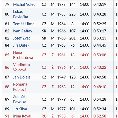
79
Michal Volec
CZ
M
1978
144
14:00
0:40:19
1
Lukáš
80
CZ
M
1985
228
14:00
0:43:28
1
Pavlačka
81
Tomáš Ulma
CZ
M
1964
8
14:00
0:52:25
1
82
Ivan Raffay
SK
M
1966
107
14:00
0:50:17
1
82
Jozef Zváč
SK
M
1963
201
14:00
0:50:13
1
84
Jiří Dufek
CZ
M
1968
76
14:00
0:44:45
1
Hana
85
CZ
Ž
1961
18
14:00
0:50:08
1
Breburdová
Vladimíra
86
CZ
Ž
1986
145
14:00
0:40:22
1
Volcová
87
Jan Dolejš
CZ
M
1949
123
14:00
0:49:58
1
Romana
88
CZ
Ž
1968
12
14:00
0:48:10
1
Pöplová
Zdeněk
89
CZ
M
1979
65
14:00
0:54:28
1
Pavelka
89
Jiří Sliva
CZ
M
1977
101
14:00
0:52:34
1
91
Irina Koval
RU
Ž
1958
6
14:00
0:52:58
1