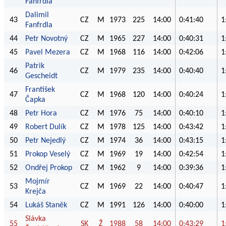
Fanfrdla
Dalimil
43
CZ
M
1973
225
14:00
0:41:40
1
Fanfrdla
44
Petr Novotný
CZ
M
1965
227
14:00
0:40:31
1
45
Pavel Mezera
CZ
M
1968
116
14:00
0:42:06
1
Patrik
46
CZ
M
1979
235
14:00
0:40:40
1
Gescheidt
František
47
CZ
M
1968
120
14:00
0:40:24
1
Čapka
48
Petr Hora
CZ
M
1976
75
14:00
0:40:10
1
49
Robert Dulík
CZ
M
1978
125
14:00
0:43:42
1
50
Petr Nejedlý
CZ
M
1974
36
14:00
0:43:15
1
51
Prokop Veselý
CZ
M
1969
19
14:00
0:42:54
1
52
Ondřej Prokop
CZ
M
1962
9
14:00
0:39:36
1
Mojmír
53
CZ
M
1969
22
14:00
0:40:47
1
Krejča
54
Lukáš Staněk
CZ
M
1991
126
14:00
0:40:00
1
Slávka
55
SK
Ž
1988
58
14:00
0:43:29
1