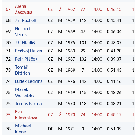
Alena
67
CZ
Ž
1962
77
14:00
0:46:15
1
Žákovská
68
Jiří Pucholt
CZ
M
1959
112
14:00
0:45:41
1
Norbert
69
CZ
M
1969
47
14:00
0:46:04
1
Večeřa
70
Jiří Hladký
CZ
M
1975
131
14:00
0:43:37
1
71
Bořivoj Hajzer
CZ
M
1980
29
14:00
0:41:20
1
72
Petr Ptáček
CZ
M
1987
102
14:00
0:39:37
1
Tomáš
73
CZ
M
1969
7
14:00
0:51:43
1
Dittrich
74
Luděk Ledvina
CZ
M
1976
142
14:00
0:41:16
1
Marek
75
CZ
M
1969
115
14:00
0:48:26
1
Werbitzky
75
Tomáš Parma
M
1970
118
14:00
0:48:21
1
Eva
75
CZ
Ž
1973
74
14:00
0:48:17
1
Klimánková
Michael
78
DE
M
1971
3
14:00
0:51:39
1
Kiene