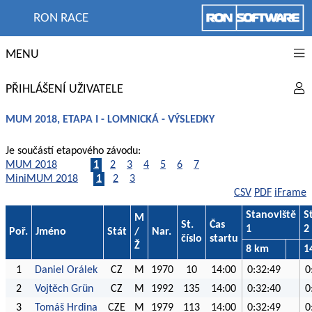
RON RACE
MENU
PŘIHLÁŠENÍ UŽIVATELE
MUM 2018, ETAPA I - LOMNICKÁ - VÝSLEDKY
Je součástí etapového závodu:
MUM 2018
1
2
3
4
5
6
7
MiniMUM 2018
1
2
3
CSV
PDF
iFrame
Stanoviště
S
M
St.
Čas
1
2
Poř.
Jméno
Stát
/
Nar.
číslo
startu
Ž
8 km
1
1
Daniel Orálek
CZ
M
1970
10
14:00
0:32:49
0
2
Vojtěch Grün
CZ
M
1992
135
14:00
0:32:40
0
3
Tomáš Hrdina
CZE
M
1979
113
14:00
0:32:49
0