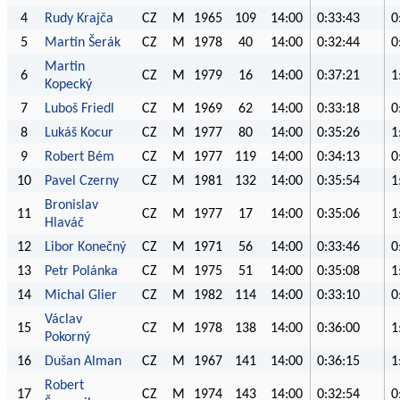
4
Rudy Krajča
CZ
M
1965
109
14:00
0:33:43
0
5
Martin Šerák
CZ
M
1978
40
14:00
0:32:44
0
Martin
6
CZ
M
1979
16
14:00
0:37:21
1
Kopecký
7
Luboš Friedl
CZ
M
1969
62
14:00
0:33:18
0
8
Lukáš Kocur
CZ
M
1977
80
14:00
0:35:26
1
9
Robert Bém
CZ
M
1977
119
14:00
0:34:13
0
10
Pavel Czerny
CZ
M
1981
132
14:00
0:35:54
1
Bronislav
11
CZ
M
1977
17
14:00
0:35:06
1
Hlaváč
12
Libor Konečný
CZ
M
1971
56
14:00
0:33:46
0
13
Petr Polánka
CZ
M
1975
51
14:00
0:35:08
1
14
Michal Glier
CZ
M
1982
114
14:00
0:33:10
0
Václav
15
CZ
M
1978
138
14:00
0:36:00
1
Pokorný
16
Dušan Alman
CZ
M
1967
141
14:00
0:36:15
1
Robert
17
CZ
M
1974
143
14:00
0:32:54
0