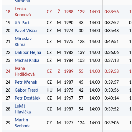
Šamonil
Lenka
18
CZ
Ž
1988
129
14:00
0:38:56
1
Kohnová
19
Jiří Partl
CZ
M
1990
43
14:00
0:32:52
0
20
Pavel Viščor
CZ
M
1974
30
14:00
0:35:48
1
Miroslav
21
CZ
M
1975
128
14:00
0:49:51
1
Klíma
22
Dalibor Hejna
CZ
M
1982
139
14:00
0:36:06
1
23
Michal Krška
CZ
M
1984
103
14:00
0:37:13
1
Ivana
24
CZ
Ž
1989
55
14:00
0:39:58
1
Hrdličková
24
Petr Křenek
CZ
M
1987
45
14:00
0:39:57
1
26
Gábor Tresó
HU
M
1975
42
14:00
0:33:56
1
27
Petr Dostálek
CZ
M
1967
57
14:00
0:40:14
1
Lukáš
28
CZ
M
1987
54
14:00
0:39:52
1
Hlavička
Martin
29
CZ
M
1977
134
14:00
0:39:06
1
Svoboda