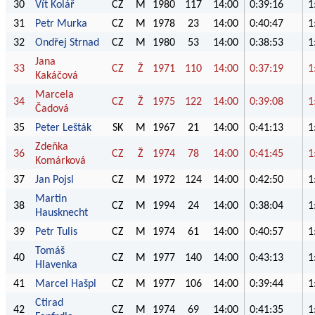
30
Vít Kolář
CZ
M
1980
117
14:00
0:39:16
1
31
Petr Murka
CZ
M
1978
23
14:00
0:40:47
1
32
Ondřej Strnad
CZ
M
1980
53
14:00
0:38:53
1
Jana
33
CZ
Ž
1971
110
14:00
0:37:19
1
Kakáčová
Marcela
34
CZ
Ž
1975
122
14:00
0:39:08
1
Čadová
35
Peter Lešták
SK
M
1967
21
14:00
0:41:13
1
Zdeňka
36
CZ
Ž
1974
78
14:00
0:41:45
1
Komárková
37
Jan Pojsl
CZ
M
1972
124
14:00
0:42:50
1
Martin
38
CZ
M
1994
24
14:00
0:38:04
1
Hausknecht
39
Petr Tulis
CZ
M
1974
61
14:00
0:40:57
1
Tomáš
40
CZ
M
1977
140
14:00
0:43:13
1
Hlavenka
41
Marcel Hašpl
CZ
M
1977
106
14:00
0:39:44
1
Ctirad
42
CZ
M
1974
69
14:00
0:41:35
1