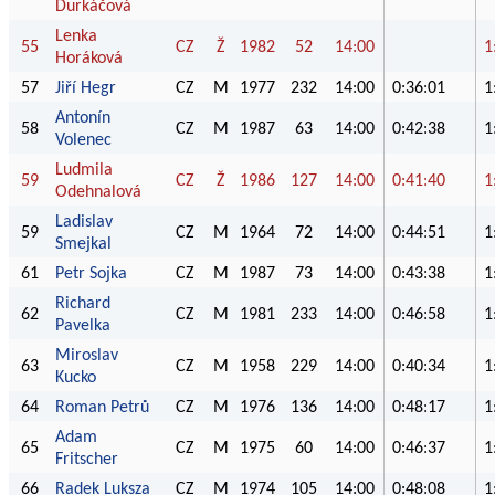
Ďurkáčová
Lenka
55
CZ
Ž
1982
52
14:00
1
Horáková
57
Jiří Hegr
CZ
M
1977
232
14:00
0:36:01
1
Antonín
58
CZ
M
1987
63
14:00
0:42:38
1
Volenec
Ludmila
59
CZ
Ž
1986
127
14:00
0:41:40
1
Odehnalová
Ladislav
59
CZ
M
1964
72
14:00
0:44:51
1
Smejkal
61
Petr Sojka
CZ
M
1987
73
14:00
0:43:38
1
Richard
62
CZ
M
1981
233
14:00
0:46:58
1
Pavelka
Miroslav
63
CZ
M
1958
229
14:00
0:40:34
1
Kucko
64
Roman Petrů
CZ
M
1976
136
14:00
0:48:17
1
Adam
65
CZ
M
1975
60
14:00
0:46:37
1
Fritscher
66
Radek Luksza
CZ
M
1974
105
14:00
0:48:08
1