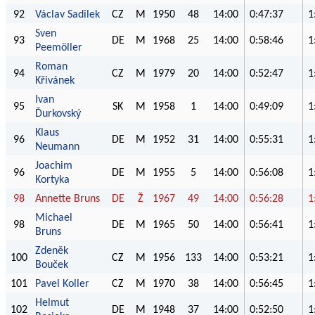
92
Václav Sadilek
CZ
M
1950
48
14:00
0:47:37
1
Sven
93
DE
M
1968
25
14:00
0:58:46
1
Peemöller
Roman
94
CZ
M
1979
20
14:00
0:52:47
1
Křivánek
Ivan
95
SK
M
1958
1
14:00
0:49:09
1
Ďurkovský
Klaus
96
DE
M
1952
31
14:00
0:55:31
1
Neumann
Joachim
96
DE
M
1955
5
14:00
0:56:08
1
Kortyka
98
Annette Bruns
DE
Ž
1967
49
14:00
0:56:28
1
Michael
98
DE
M
1965
50
14:00
0:56:41
1
Bruns
Zdeněk
100
CZ
M
1956
133
14:00
0:53:21
1
Bouček
101
Pavel Koller
CZ
M
1970
38
14:00
0:56:45
1
Helmut
102
DE
M
1948
37
14:00
0:52:50
1