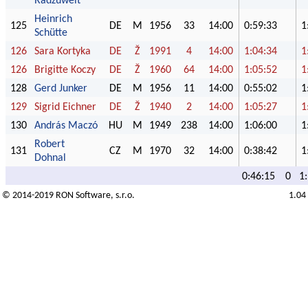
Radzuweit
Heinrich
125
DE
M
1956
33
14:00
0:59:33
1
Schütte
126
Sara Kortyka
DE
Ž
1991
4
14:00
1:04:34
1
126
Brigitte Koczy
DE
Ž
1960
64
14:00
1:05:52
1
128
Gerd Junker
DE
M
1956
11
14:00
0:55:02
1
129
Sigrid Eichner
DE
Ž
1940
2
14:00
1:05:27
1
130
András Maczó
HU
M
1949
238
14:00
1:06:00
1
Robert
131
CZ
M
1970
32
14:00
0:38:42
1
Dohnal
0:46:15
0
1
© 2014-2019
RON Software
, s.r.o.
1.04