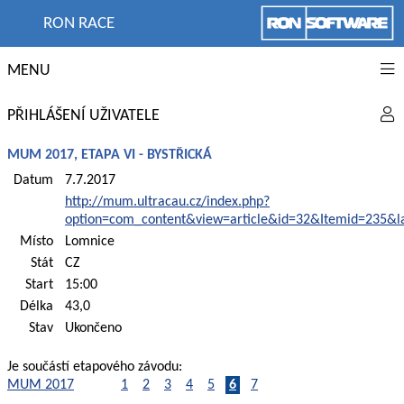
RON RACE
MENU
PŘIHLÁŠENÍ UŽIVATELE
MUM 2017, ETAPA VI - BYSTŘICKÁ
Datum
7.7.2017
http://mum.ultracau.cz/index.php?
option=com_content&view=article&id=32&Itemid=235&l
Místo
Lomnice
Stát
CZ
Start
15:00
Délka
43,0
Stav
Ukončeno
Je součástí etapového závodu:
MUM 2017
1
2
3
4
5
6
7