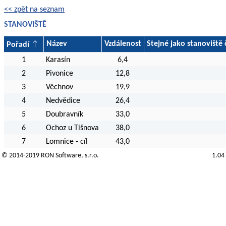
<< zpět na seznam
STANOVIŠTĚ
Název
Vzdálenost
Stejné jako stanoviště 
Pořadí
1
Karasín
6,4
2
Pivonice
12,8
3
Věchnov
19,9
4
Nedvědice
26,4
5
Doubravník
33,0
6
Ochoz u Tišnova
38,0
7
Lomnice - cíl
43,0
© 2014-2019
RON Software
, s.r.o.
1.04