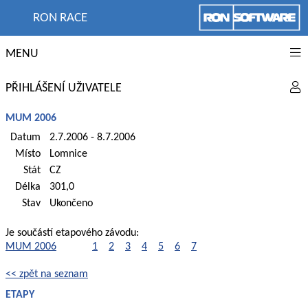
RON RACE
MENU
PŘIHLÁŠENÍ UŽIVATELE
MUM 2006
Datum
2.7.2006 - 8.7.2006
Místo
Lomnice
Stát
CZ
Délka
301,0
Stav
Ukončeno
Je součástí etapového závodu:
MUM 2006
1
2
3
4
5
6
7
<< zpět na seznam
ETAPY